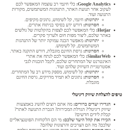
Google Analytics:
כלי חינמי רב עוצמה המאפשר לכם
לעקוב אחר תנועת האתר, התנהגות המשתמשים, מקורות
התנועה ועוד.
יתרונות:
חינמי, קל לשימוש, נתונים מקיפים.
חסרונות:
דורש ידע בסיסי בניתוח אתרים.
Hotjar:
כלי המאפשר לכם לצפות בהקלטות של גולשים
באתר שלכם, ליצור מפות חום ולערוך סקרים.
יתרונות:
מאפשר הבנה עמוקה יותר של התנהגות
המשתמשים, קל לשימוש.
חסרונות:
גרסת החינם מוגבלת, דורש התקנה באתר.
SimilarWeb:
כלי המאפשר לכם לנתח את אתרי
האינטרנט של המתחרים שלכם, לקבל תובנות לגבי
אסטרטגיית השיווק שלהם ועוד.
יתרונות:
קל לשימוש, מספק מידע רב על המתחרים.
חסרונות:
נתונים לא תמיד מדויקים, גרסת החינם
מוגבלת.
טיפים להצלחת שיווק דיגיטלי
הגדירו יעדים ברורים:
מה אתם רוצים להשיג באמצעות
שיווק דיגיטלי? הגדלת המכירות? הגברת התנועה לאתר?
קבלת לידים חדשים?
הכירו את קהל היעד שלכם:
מי הם הלקוחות הפוטנציאליים
שלכם? מה הם הצרכים והרצונות שלהם?