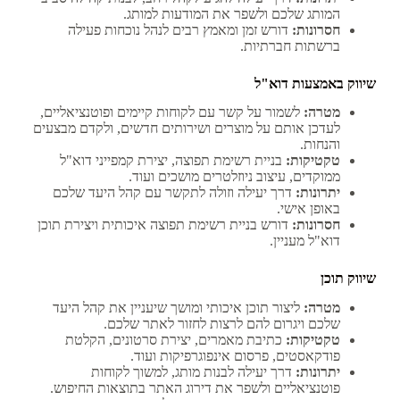
המותג שלכם ולשפר את המודעות למותג.
חסרונות:
דורש זמן ומאמץ רבים לנהל נוכחות פעילה
ברשתות חברתיות.
שיווק באמצעות דוא"ל
מטרה:
לשמור על קשר עם לקוחות קיימים ופוטנציאליים,
לעדכן אותם על מוצרים ושירותים חדשים, ולקדם מבצעים
והנחות.
טקטיקות:
בניית רשימת תפוצה, יצירת קמפייני דוא"ל
ממוקדים, עיצוב ניוזלטרים מושכים ועוד.
יתרונות:
דרך יעילה וזולה לתקשר עם קהל היעד שלכם
באופן אישי.
חסרונות:
דורש בניית רשימת תפוצה איכותית ויצירת תוכן
דוא"ל מעניין.
שיווק תוכן
מטרה:
ליצור תוכן איכותי ומושך שיעניין את קהל היעד
שלכם ויגרום להם לרצות לחזור לאתר שלכם.
טקטיקות:
כתיבת מאמרים, יצירת סרטונים, הקלטת
פודקאסטים, פרסום אינפוגרפיקות ועוד.
יתרונות:
דרך יעילה לבנות מותג, למשוך לקוחות
פוטנציאליים ולשפר את דירוג האתר בתוצאות החיפוש.