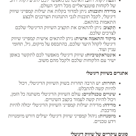
הגעה לקהל רחב:
האינטרנט מאפשר לכם להגיע לקהל רחב
של לקוחות פוטנציאליים מכל רחבי העולם.
מדידה ותובנות:
ניתן למדוד בקלות את יעילות קמפייני שיווק
דיגיטלי, לקבל תובנות לגבי התנהגות הצרכנים ולבצע
התאמות בהתאם.
תִקצוּב
: ניתן להתאים את תקציב השיווק הדיגיטלי שלכם
לצרכים שלכם.
מיקוד והתאמה אישית:
ניתן להתאים אישית קמפייני שיווק
דיגיטלי לקהל היעד שלכם, בהתבסס על מיקום, גיל, תחומי
עניין ועוד.
אינטראקטיביות:
שיווק דיגיטלי מאפשר לכם לתקשר באופן
ישיר עם הלקוחות שלכם ולקבל מהם משוב.
אתגרים בשיווק דיגיטלי
תחרות:
יש הרבה תחרות בשוק השיווק הדיגיטלי, ויכול
להיות קשה להתבלט.
שינויים טכנולוגיים:
עולם השיווק הדיגיטלי משתנה כל הזמן,
ויכול להיות קשה לעמוד בקצב השינויים.
מדידה:
מדידת יעילות קמפייני השיווק הדיגיטלי יכולה להיות
מורכבת.
מיומנויות:
ניהול קמפייני שיווק דיגיטלי יעילים דורש מיומנויות
וידע טכניים.
סוגים עיקריים של שיווק דיגיטלי