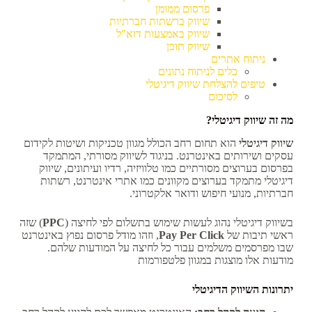
פרסום ממומן
שיווק ברשתות חברתיות
שיווק באמצעות דוא"ל
שיווק תוכן
ניתוח אתרים
כלים לניתוח נתונים
טיפים להצלחת שיווק דיגיטלי
לסיכום
מה זה שיווק דיגיטלי?
שיווק דיגיטלי
הוא תחום רחב הכולל מגוון טכניקות ושיטות לקידום
עסקים ושירותים באינטרנט. בניגוד לשיווק מסורתי, המתמקד
בפרסום בערוצים מסורתיים כמו טלוויזיה, רדיו ועיתונים, שיווק
דיגיטלי מתמקד בערוצים מקוונים כמו אתרי אינטרנט, רשתות
חברתיות, מנועי חיפוש ודואר אלקטרוני.
בשיווק דיגיטלי נהוג לעשות שימוש בתשלום לפי לחיצה (
PPC
) שזה
ראשי תיבות של
Pay Per Click
, וזהו מודל פרסום נפוץ באינטרנט
שבו מפרסמים משלמים עבור כל לחיצה על המודעות שלהם.
מודעות אלו מוצגות במגוון פלטפורמות
יתרונות השיווק הדיגיטלי