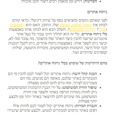
חסרונות:
דורש זמן ומאמץ רבים ליצור תוכן איכותי.
ניתוח אתרים
לפני שאתם ניגשים ומוציאים כסף על שיווק דיגיטלי, כדאי קודם
לבחון את
האתר שלכם
,
העיצוב
שלו, התוכן, האם הוא
רספונסיבי
ו
מהיר
?
ידידותי למשתמש
?. השלב הבא הוא לבחון אותו באמצעות
כלי ניתוח אתרים
. כלי זה הוא תהליך חיוני עבור כל בעל אתר
אינטרנט שרוצה להבין כיצד האתר שלו מתפקד, מה עובד ומה לא,
וכיצד ניתן לשפר אותו. באמצעות ניתוח אתרים, ניתן לקבל תובנות
לגבי קהל היעד, התנהגות המשתמשים, מקורות התנועה, יעילות
קמפיינים שיווקיים ועוד.
מהם היתרונות של שימוש בכלי ניתוח אתרים?
הבנת קהל היעד:
ניתוח אתרים יכול לעזור לכם להבין מי הם
המבקרים באתר שלכם, מאיפה הם מגיעים, מה הם
מעוניינים לצרוך, ומה גורם להם לנקוט בפעולה.
שיפור חווית המשתמש:
על ידי הבנת התנהגות המשתמשים,
ניתן לזהות נקודות תורפה באתר ולשפר את חווית
המשתמש, מה שיגרום להם להישאר באתר יותר זמן ולבצע
יותר פעולות.
הגברת המרות:
ניתוח אתרים יכול לעזור לכם לזהות אילו
דפים באתר גורמים למבקרים לנטוש, ולבצע שינויים שיגבירו