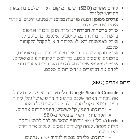
קידום אתרים (SEO):
שיפור מיקום האתר שלכם בתוצאות
החיפוש של גוגל.
פרסום ממומן:
הצגת מודעות ממומנות במנועי חיפוש, באתרי
אינטרנט וביישומים.
שיווק ברשתות חברתיות:
יצירת תוכן איכותי ופרסום
ברשתות חברתיות כמו פייסבוק, אינסטגרם וטיקטוק.
שיווק באמצעות דוא"ל:
שליחת דוא"ל לקהל הלקוחות
שלכם.
שיווק תוכן:
יצירת תוכן איכותי ובעל ערך, כגון מאמרים,
סרטונים ופוסטים בבלוג, כדי למשוך לקוחות פוטנציאליים.
שיווק שותפים:
שיתוף פעולה עם מפרסמים אחרים כדי
לקדם את המוצרים או השירותים שלכם.
קידום אתרים (SEO)
Google Search Console:
כלי חינמי המאפשר לכם לנהל
את נוכחות האתר שלכם בתוצאות החיפוש של גוגל, לזהות
בעיות SEO ולקבל תובנות לגבי הביצועים של האתר.
יתרונות:
חינמי, קל לשימוש, חיוני לקידום אתרים.
חסרונות:
דורש ידע בסיסי ב-SEO.
Ahrefs:
כלי SEO מקצועי המאפשר לכם לבצע מחקר
מילות מפתח, לנתח קישורים נכנסים, לעקוב אחר דירוג
האתר ועוד.
יתרונות:
כלי רב עוצמה לניתוח SEO, נתונים