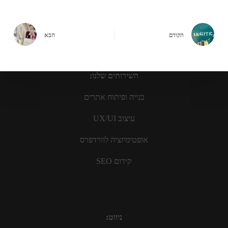
הקודם
הבא
השירותים שלנו:
בנייה ופיתוח אתרים
עיצוב UX/UI
אופטימיזציה לוורדפרס
קידום SEO
ניווט: