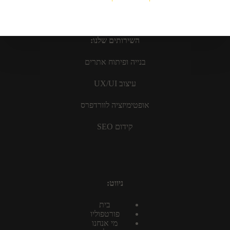
השירותים שלנו:
בנייה ופיתוח אתרים
עיצוב UX/UI
אופטימיזציה לוורדפרס
קידום SEO
ניווט:
בית
פורטפוליו
מי אנחנו