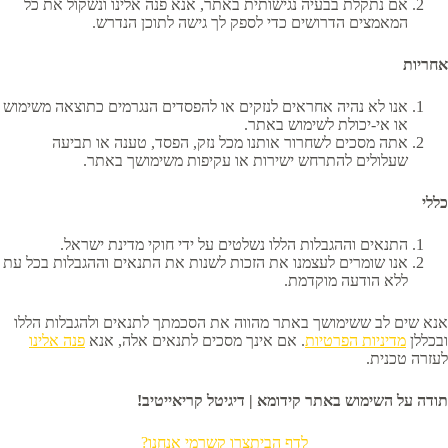
אם נתקלת בבעיה נגישותית באתר, אנא פנה אלינו ונשקול את כל
המאמצים הדרושים כדי לספק לך גישה לתוכן הנדרש.
אחריות
אנו לא נהיה אחראים לנזקים או להפסדים הנגרמים כתוצאה משימוש
או אי-יכולת לשימוש באתר.
אתה מסכים לשחרור אותנו מכל נזק, הפסד, טענה או תביעה
שעלולים להתרחש ישירות או עקיפות משימושך באתר.
כללי
התנאים וההגבלות הללו נשלטים על ידי חוקי מדינת ישראל.
אנו שומרים לעצמנו את הזכות לשנות את התנאים וההגבלות בכל עת
ללא הודעה מוקדמת.
אנא שים לב ששימושך באתר מהווה את הסכמתך לתנאים ולהגבלות הללו
ובכללן
מדיניות הפרטיות
. אם אינך מסכים לתנאים אלה, אנא
פנה אלינו
לעזרה טכנית.
תודה על השימוש באתר קידומא | דיגיטל קריאייטיב!
לדף הבית
צרו קשר
מי אנחנו?