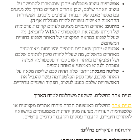
אפשרויות עיצוב מוגבלות:
ייתכן שתצטרכו להתפשר על
עיצוב האתר שלכם, שכן אתרים חינמיים בדרך כלל מגיעים
עם מספר מוגבל של תבניות ועיצובים מוכנים. אפשרויות
ההתאמה האישית עשויות להיות מוגבלות אף הן.
מותגים:
אתרים חינמיים מציגים לעתים קרובות פרסומות
של המותג שבנה את הפלטפורמה (WIX לדוגמא), מה
שעלול לפגוע במראה המקצועי של האתר ולפגוע בחוויית
המשתמש.
אבטחה:
ייתכן שאתרים חינמיים יהיו פחות מאובטחים
מאתרים בתשלום, מה שעלול להוות סיכון לנתונים שלכם
ושל המבקרים באתר. חשוב לבחור פלטפורמה אמינה
ומוכרת ולנקוט באמצעי אבטחה נוספים.
שליטה מוגבלת:
ייתכן שלא תהיה לכם שליטה מלאה על
האתר שלכם, שכן ספק הפלטפורמה עשוי להגביל את
האפשרויות שלכם בנוגע לעיצוב, תפקוד ושינויים עתידיים.
בניית אתר בתשלום: השקעה משתלמת לטווח הארוך
בניית אתר
בתשלום באמצעות חברת פיתוח אתרים מקצועית או
פלטפורמות ייעודיות מציעה מגוון יתרונות משמעותיים בהשוואה
לאתרים חינמיים, הן עבור עסקים והן עבור גורמים פרטיים.
היתרונות העיקריים כוללים: