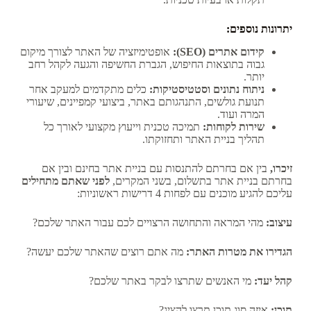
יתרונות נוספים:
קידום אתרים (SEO):
אופטימיזציה של האתר לצורך מיקום
גבוה בתוצאות החיפוש, הגברת החשיפה והגעה לקהל רחב
יותר.
ניתוח נתונים וסטטיסטיקות:
כלים מתקדמים למעקב אחר
תנועת גולשים, התנהגותם באתר, ביצועי קמפיינים, שיעורי
המרה ועוד.
שירות לקוחות:
תמיכה טכנית וייעוץ מקצועי לאורך כל
תהליך בניית האתר ותחזוקתו.
זיכרו,
בין אם בחרתם להתנסות עם בניית אתר בחינם ובין אם
בחרתם בניית אתר בתשלום, בשני המקרים,
לפני שאתם מתחילים
עליכם להגיע מוכנים עם לפחות 4 דרישות ראשוניות:
עיצוב:
מהי המראה והתחושה הרצויים לכם עבור האתר שלכם?
הגדירו את מטרות האתר:
מה אתם רוצים שהאתר שלכם יעשה?
קהל יעד:
מי האנשים שתרצו לבקר באתר שלכם?
תוכן:
איזה סוג תוכן תרצו להציג?