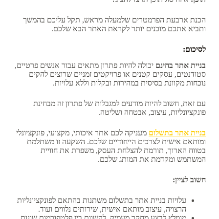
הכנת ארבעת הפרמטרים שלמעלה מראש, תקל עליכם בהמשך
ותביא אתכם מוכנים יותר לקראת האתר הבא שלכם.
לסיכום:
בניית אתר בחינם
יכולה להיות פתרון מתאים עבור אנשים פרטיים,
סטודנטים, עסקים קטנים או פרויקטים זמניים שרוצים להקים
נוכחות מקוונת בסיסית במהירות ובקלות וללא עלויות.
עם זאת, חשוב להיות מודעים למגבלות של פתרון זה מבחינת
פונקציונליות, עיצוב, אבטחה ושליטה.
בניית אתר בתשלום
מעניקה לכם אתר איכותי, מקצועי, פונקציונלי
ומותאם אישית לצרכים הייחודיים שלכם. השקעה זו משתלמת
בטווח הארוך, תורמת להצלחת העסק, משפרת את חוויית
המשתמש ומקדמת את המותג שלכם.
חשוב לציין:
עלויות בניית אתר בתשלום משתנות בהתאם לפונקציונליות
הרצויה, עיצוב מותאם אישית, שירותים נלווים ועוד.
מומלץ לבצע מחקר מעמיק, להשוות בין פלטפורמות שונות