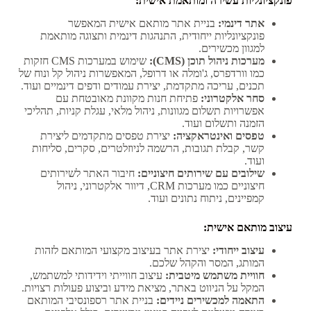
פונקציונליות עשירה ומותאמת אישית:
אתר דינמי:
בניית אתר מותאם אישית המאפשר
פונקציונליות ייחודית, התנהגות דינמית ותצוגה מותאמת
למגוון מכשירים.
מערכות ניהול תוכן (CMS):
שימוש במערכות CMS חזקות
כמו וורדפרס, ג'ומלה או דרופל, המאפשרות ניהול קל ונוח של
תכנים, עריכה מתקדמת, יצירת עמודים ודפים דינמיים ועוד.
סחר אלקטרוני:
פתיחת חנות מקוונת מאובטחת עם
אפשרויות תשלום מגוונות, ניהול מלאי, עגלת קניות, תהליכי
הזמנה ותשלום ועוד.
טפסים ואינטראקציה:
יצירת טפסים מתקדמים ליצירת
קשר, קבלת תגובות, הרשמה לניוזלטרים, סקרים, סליחות
ועוד.
שילובים עם שירותים חיצוניים:
חיבור האתר לשירותים
חיצוניים כמו מערכות CRM, דיוור אלקטרוני, ניהול
קמפיינים, ניתוח נתונים ועוד.
עיצוב מותאם אישית:
עיצוב ייחודי:
יצירת אתר בעיצוב מקצועי המותאם לזהות
המותג, המסר והקהל שלכם.
חוויית משתמש מיטבית:
עיצוב חווייתי וידידותי למשתמש,
המקל על הניווט באתר, מציאת מידע וביצוע פעולות רצויות.
התאמה למכשירים ניידים:
בניית אתר רספונסיבי המותאם