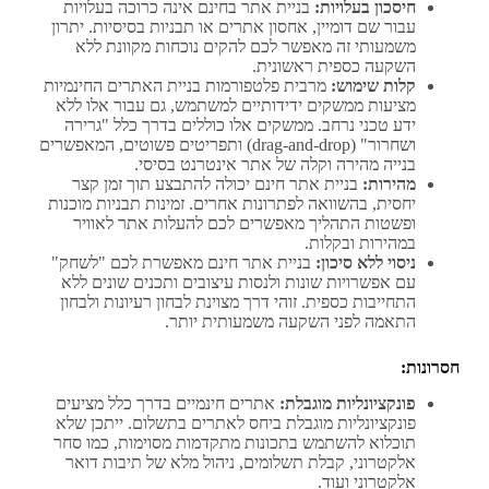
חיסכון בעלויות:
בניית אתר בחינם אינה כרוכה בעלויות
עבור שם דומיין, אחסון אתרים או תבניות בסיסיות. יתרון
משמעותי זה מאפשר לכם להקים נוכחות מקוונת ללא
השקעה כספית ראשונית.
קלות שימוש:
מרבית פלטפורמות בניית האתרים החינמיות
מציעות ממשקים ידידותיים למשתמש, גם עבור אלו ללא
ידע טכני נרחב. ממשקים אלו כוללים בדרך כלל "גרירה
ושחרור" (drag-and-drop) ותפריטים פשוטים, המאפשרים
בנייה מהירה וקלה של אתר אינטרנט בסיסי.
מהירות:
בניית אתר חינם יכולה להתבצע תוך זמן קצר
יחסית, בהשוואה לפתרונות אחרים. זמינות תבניות מוכנות
ופשטות התהליך מאפשרים לכם להעלות אתר לאוויר
במהירות ובקלות.
ניסוי ללא סיכון:
בניית אתר חינם מאפשרת לכם "לשחק"
עם אפשרויות שונות ולנסות עיצובים ותכנים שונים ללא
התחייבות כספית. זוהי דרך מצוינת לבחון רעיונות ולבחון
התאמה לפני השקעה משמעותית יותר.
חסרונות:
פונקציונליות מוגבלת:
אתרים חינמיים בדרך כלל מציעים
פונקציונליות מוגבלת ביחס לאתרים בתשלום. ייתכן שלא
תוכלוא להשתמש בתכונות מתקדמות מסוימות, כמו סחר
אלקטרוני, קבלת תשלומים, ניהול מלא של תיבות דואר
אלקטרוני ועוד.