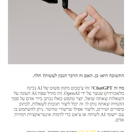
התשובה היא: כן. האם זה הדבר הנכון לעשות? תלוי.
מה זה ChatGPT
? זהו צ'טבוט מקוון פשוט של AI (בינה
מלאכותית) שנוצר על ידי OpenAI. זהו מודל שפת AI העונה על
השאלות שאתה שואל, יוצר טקסט כאלו נכתב בידי אדם על סמך
ההנחיה שאתה נותן לו. זה יכול ליצור תגובות לשאלות, לכתוב
סיפורים ושירים, וליצור אפילו שרשורי טוויטר. ניתן להשתמש בו
עם יישומי AI לשיחה או צ'אט כדי לדמות אינטראקציות דמויות
אדם.