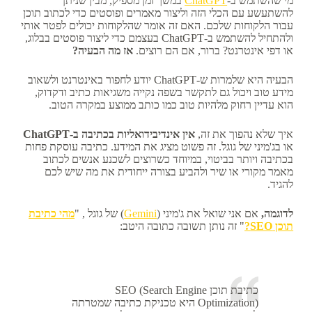
מי שהשתמש ב-
ChatGPT
במשך זמן מספיק, מבין שניתן
להשתעשע עם הכלי הזה וליצור מאמרים ופוסטים כדי לכתוב תוכן
עבור הלקוחות שלכם. האם זה אומר שהלקוחות יכולים לפטר אותי
ולהתחיל להשתמש ב-ChatGPT בעצמם כדי ליצור פוסטים בבלוג,
או דפי אינטרנט? ברור, אם הם רוצים.
אז מה הבעיה?
הבעיה היא שלמרות ש-ChatGPT יודע לחפור באינטרנט ולשאוב
מידע טוב ויכול גם לתקשר בשפה נקייה משגיאות כתיב ודקדוק,
הוא עדיין רחוק מלהיות טוב כמו כותב ממוצע במקרה הטוב.
איך שלא נהפוך את זה,
אין אינדיבידואליות בכתיבה ב-ChatGPT
או בג'מיני של גוגל. זה פשוט מציג את המידע. כתיבה עוסקת פחות
בכתיבה ויותר בביטוי, במיוחד כשרוצים לשכנע אנשים לכתוב
מאמר מקורי או שיר ולהביע בצורה ייחודית את מה שיש לכם
להגיד.
לדוגמה,
אם אני שואל את ג'מיני (
Gemini
) של גוגל , "
מהי כתיבת
תוכן SEO?
" זה נותן תשובה כתובה היטב:
כתיבת תוכן SEO (Search Engine
Optimization) היא טכניקת כתיבה שמטרתה