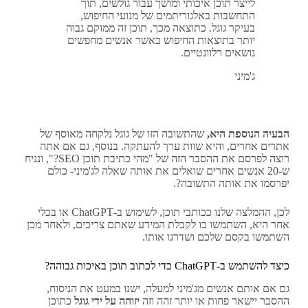
לייצר תוכן איכותי ומושך עבור גולשים, תוך
התחשבות באלגוריתמים של מנועי החיפוש,
בעיקר גוגל. כתוצאה מכך, תוכן זה ממוקם גבוה
יותר בתוצאות החיפוש כאשר אנשים מחפשים
נושאים רלוונטיים.
ג'מיני
הבעיה הנוספת היא,
שהתשובה הזו של גוגל נלקחה מאוסף של
אתרים אחרים, והיא שוות ערך להעתקה. בנוסף, גם אם אתה
רוצה לפרסם את ההסבר הזה של "מהי כתיבת תוכן SEO?", ונניח
ש-20 אנשים אחרים שואלים את אותה שאלה לג'מיני- כולם
יפרסמו את אותה התשובה?.
לכן, ההמלצה שלנו ככותבי תוכן, לשימוש ב-ChatGPT או בכלי
אחר היא, השתמשו בו לקבלת המידע שאתם צריכים, ולאחר מכן
השתמשו בקסם שלכם ושדרגו אותו.
כיצד להשתמש ב-ChatGPT כדי לכתוב תוכן באיכות גבוהה?
גם אם אותם אנשים מג'מיני למעלה, ישנו במעט את הניסוח,
ההסבר יישאר פחות או יותר זהה וזה
יזוהה על ידי גוגל
כתוכן