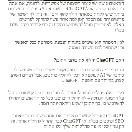
הצ'אטבוט שימושי ליצור רשימות של אפשרויות. לדוגמה, אם אתה
נותן את ההנחיה הזו ל-ChatGPT: "רשום את 5 הפריטים החשובים
ביותר שיש לקחת כשאתה הולך לחוף הים", זה נותן לך רשימה של
פריטים יחד עם הסבר קטן למה אתה עשוי להזדקק לפריטים
האלה. לאחר מכן תוכל להשתמש במידע זה כדי לכתוב פוסט שלם
בבלוג.
לכן,
המפתח הוא שימוש בהנחיה הנכונה
,
מפורטת ככל האפשר
וכזו שתחזיר לכם תשובה נאמנה.
האם ChatGPT יחליף את כותבי התוכן?
עד לפני כמה חודשים כותבי תוכן וקופירייטרים רבים טענו שכלי
כתיבה של AI לעולם לא יוכלו להחליף כותבים. אבל דברים השתנו
קצת, במיוחד עם הופעת ChatGPT.
כלים כאלה יכולים לעזור לכותבים לכתוב תוכן רב, רק שאם נסתכל
על התמונה הגדולה – לא ירחק היום שבו ככל שיותר אנשים יתחילו
להשתמש בו, כך התוכן יישמע וייראה יותר דומה.
ChatGPT לא יכול לחשוב במקומך. אם אתה פשוט כותב מאמרי
SEO ופוסטים בבלוג, אז ChatGPT כבר התחיל להחליף אותך. זה
רק עניין של זמן עד שהלקוחות שלך יגלו את זה.