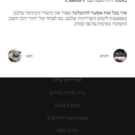
באפשרויות תוכנה כמו ChatGPT
.
איך בכל זאת אפשר להתבלט?
שפרו את כישורי הכתיבה שלכם
באמצעות ליטוש היצירתיות שלכם. נסו לפתח קול ייחודי והכי חשוב
התמקדו באיכות על פני כמות.
הקודם
הבא
השירותים שלנו:
בנייה ופיתוח אתרים
עיצוב UX/UI
אופטימיזציה לוורדפרס
קידום SEO