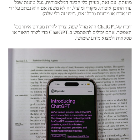
מועתק. עם זאת, בעידן כלי הבינה המלאכותית, גוגל טוענת שכל
עוד התוכן איכותי, מקורי ומועיל, זה לא משנה אם הוא נכתב על ידי
בני אדם או מכונות (בכל זאת, ג'מיני זה כלי שלה).
זיכרו ש-ChatGPT הוא מודל שפה. צריך להיות מפורט איתו ככל
האפשר. אתם יכולים להשתמש ב-ChatGPT כדי ליצור תיאור או
פסקאות ולמצוא מידע שימושי.