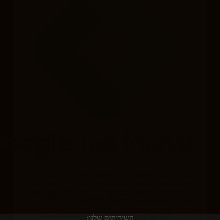
עד לפני יותר מעשור מנהלי ומקדמי אתרים או נכסים
נאלצו לעשות שימוש בהתקנת קודים ספציפיים של גוגל
או פייסבוק באמצעות הטמעות מורכבות של קודי ג'אווה
סקריפט (JavaScript) ישירות בקוד האתר. שיטה זו
הייתה מסורבלת ואף מסוכנת, שכן, טעות הכי קטנה…
השירותים שלנו:
קידומא
יולי 12, 2024