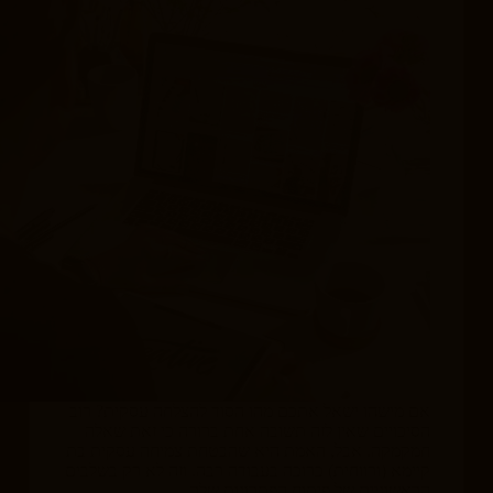
אם מישהו ישאל אתכם מהו הסוד להצלחה עסקית? רוב
הסיכויים שאין לזה תשובה אחת ברורה כי זאת שאלה
חמקמקה. אבל, האמת היא שהבטחת צמיחה עסקית בת
קיימא (ורווחית) כרוכה בעבודה רבה. וזה לא רק בשלבים
הראשוניים של פיתוח הפתרונות שלך…