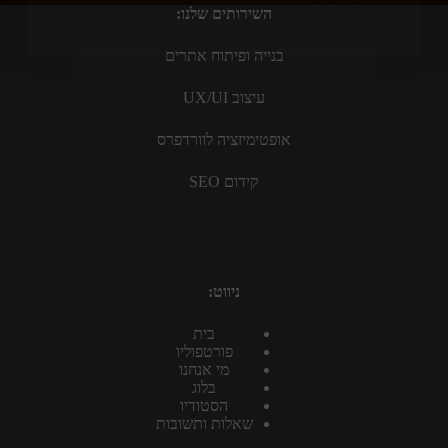
השירותים שלנו:
קידומא
יולי 13, 2024
בנייה ופיתוח אתרים
עיצוב UX/UI
אופטימיזציה לוורדפרס
קידום SEO
ניווט:
בית
פורטפוליו
מי אנחנו
בלוג
הסטודיו
שאלות ותשובות