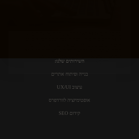
כתיבת תוכן SEO לאתר חדש: מדריך מקוצר תוכן ו-
SEO הולכים יד ביד – לפחות בכל הנוגע לשיווק מותג
וקופירייטינג. כתיבה לקידום אתרים היא תהליך של
הכנה, יצירה ואופטימיזציה של תוכן לצורך דירוג בגוגל
ובמנועי חיפוש אחרים. לדעת איך לכתוב תוכן…
השירותים שלנו:
קידומא
יולי 12, 2024
בנייה ופיתוח אתרים
עיצוב UX/UI
אופטימיזציה לוורדפרס
קידום SEO