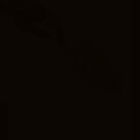
התשובה היא: כן. האם זה הדבר הנכון לעשות? תלוי. מה
זה ChatGPT? זהו צ'טבוט מקוון פשוט של AI (בינה
מלאכותית) שנוצר על ידי OpenAI. זהו מודל שפת AI
העונה על השאלות שאתה שואל, יוצר טקסט כאלו נכתב
בידי אדם על…
קידומא
יולי 12, 2024