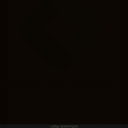
עד לפני יותר מעשור מנהלי ומקדמי אתרים או נכסים
נאלצו לעשות שימוש בהתקנת קודים ספציפיים של גוגל
או פייסבוק באמצעות הטמעות מורכבות של קודי ג'אווה
סקריפט (JavaScript) ישירות בקוד האתר. שיטה זו
הייתה מסורבלת ואף מסוכנת, שכן, טעות הכי קטנה…
השירותים שלנו:
קידומא
יולי 12, 2024