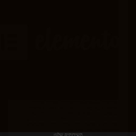
אלמנטור (Elementor) הוא תוסף פופולרי (פיתוח
ישראלי) עבור מערכת ניהול התוכן (CMS) וורדפרס,
המאפשר בניית אתרים בקלות ובמהירות ללא צורך
בכתיבת קוד. התוסף זכה לפופולריות רבה הודות לכך
שהוא מציע ממשק גרירה ושחרור ידידותי למשתמש,
המאפשר לכל אחד, ללא קשר…
השירותים שלנו:
קידומא
יולי 17, 2024