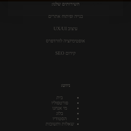
השירותים שלנו:
קידומא
יולי 11, 2024
בנייה ופיתוח אתרים
עיצוב UX/UI
אופטימיזציה לוורדפרס
קידום SEO
ניווט:
בית
פורטפוליו
מי אנחנו
בלוג
הסטודיו
שאלות ותשובות