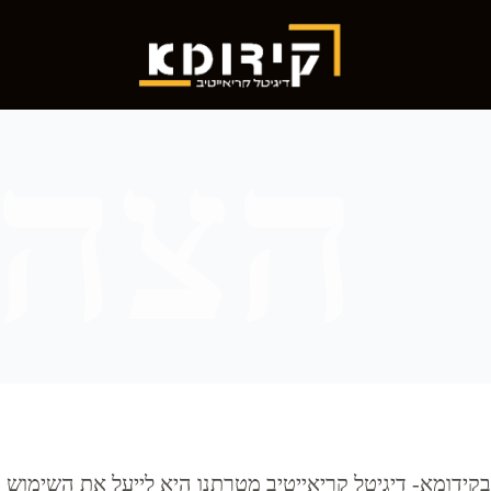
בקידומא- דיגיטל קריאייטיב מטרתנו היא לייעל את השימוש ו