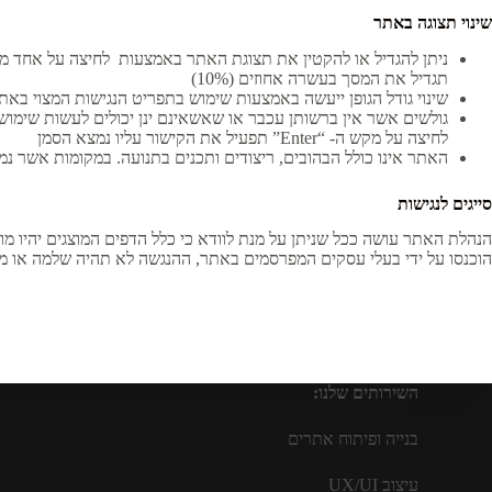
שינוי תצוגה באתר
תגדיל את המסך בעשרה אחוזים (10%)
שינוי גודל הגופן ייעשה באמצעות שימוש בתפריט הנגישות המצוי בא
גולשים אשר אין ברשותן עכבר או שאשאינם ינן יכולים לעשות שימוש בעכבר יכולים להפעיל את
לחיצה על מקש ה- “Enter” תפעיל את הקישור עליו נמצא הסמן
האתר אינו כולל הבהובים, ריצודים ותכנים בתנועה. במקומות אשר נמצאים תכנים 
סייגים לנגישות
הנהלת האתר עושה ככל שניתן על מנת לוודא כי כלל הדפים המוצגים יהיו מונ
הוכנסו על ידי בעלי עסקים המפרסמים באתר, ההנגשה לא תהיה שלמה או 
השירותים שלנו:
בנייה ופיתוח אתרים
עיצוב UX/UI