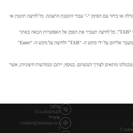
 גלגלת העכבר או ביחד עם הסימן “+” עבור הגדלה או ביחד עם הסימן “-” עבור הקטנת התצוגה. כל לחיצה תקטין או
תר
 “TAB” ולחיצה על מקש ה- “Enter"
נולוגי מתאים לצורך הנגשתם. בנוסף, ייתכן ובמודעות חיצוניות, אשר
טלפון
054-6660949
אימייל
contact@kiduma.co.i
l
Cookie