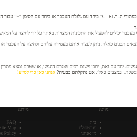
ניתן להגדיל או להקטין את תצוגת האתר באמצעות לחיצה על אחד מכפתורי ה- “CTRL” ביחד עם
תר
 התכונות המצויות באתר על ידי לחיצה על המקש “TAB”. כל לחיצה תעביר את הסמן אל האפשרות הבאה בא
כאלה, ניתן לעצור אותם בעמידה עליהם ולחיצה על העכבר או מעבר אליהם על ידי מקש ה-
גשים. יחד עם זאת, יתכן וישנם דפים שטרם הונגשו, או שטרם נמצא פתרון טכ
מספקת. במצבים כאלו, אם
נתקלתם בבעיה?
אנחנו כאן כדי לסייע!
ניווט:
מידע:
בית
FAQ
פורטפוליו
Site Map
מי אנחנו
s Policy