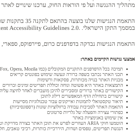
מתהליך ההנגשה ועל פי הוראות החוק, ערכנו שינויים לאתר 
במסמך התקן הישראלי. .W3C’s Web Content Accessibility Guidelines 2.0
התאמת הנגישות נבדקה בדפדפנים כרום, פיירפוקס, ספארי, מ
אמצעי נגישות הקיימים באתר:
תמיכה בכל הדפדפנים התקניים המקובלים (כמו Chrome, Explorer, FireFox, Opera, Mozila).
תכני האתר נכתבו בשפה ברורה ונעשה שימוש בפונטים קריאים
מבניות האתר בנויה מכותרות, פסקאות ורשימות
התמצאות באתר היא פשוטה ונוחה וכוללת תפריטים זמינים וברורים
הקישורים באתר ברורים ומסבירים להיכן מועברים לאחר לחיצה עלי
קישורים בתחילת הדף המאפשרים דילוג לתוכן
תיאור טקסטואלי לתמונות ואייקונים עבור טכנולוגיות מסייעות
התאמת האתר לסביבות עבודה ברזולוציות שונות (רספונסיביות)
כפתורי עצירה והפעלה של גלריות סרטונים
אין שימוש באנימציות באתר
הוטמעו חוקי ARIA העוזרים לפרש את תוכן האתר בצורה מדויקת וטובה יותר
הנגשת תפריטים, טפסים ושדות, היררכיית כותרות, רכיבי טאבים, חלו